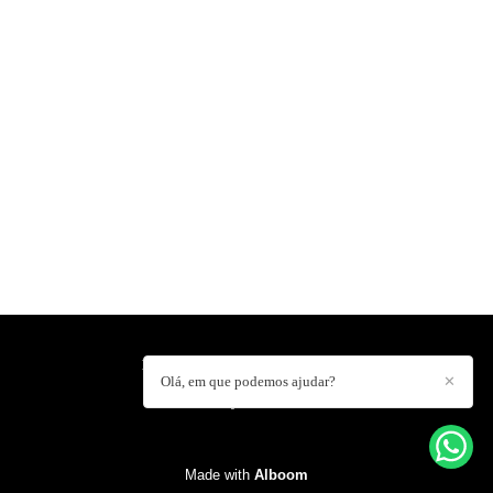
HELDERLUISPHOTO
/
CONTACT
Olá, em que podemos ajudar?
✕
Made with
Alboom