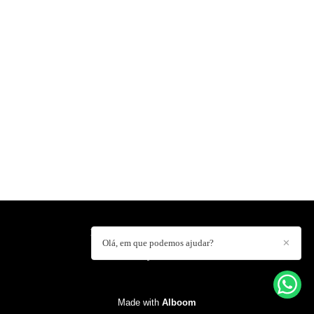
HELDERLUISPHOTO
/
CONTACT
Olá, em que podemos ajudar?
✕
Made with
Alboom