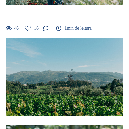
Ana | Diogo
46
16
1min de leitura